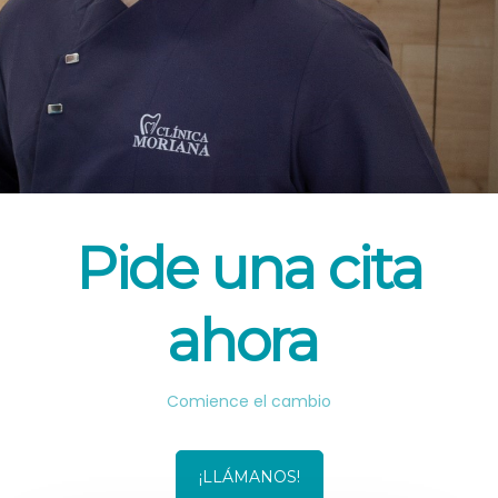
Pide una cita
ahora
Comience el cambio
¡LLÁMANOS!