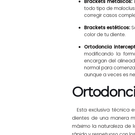
Brackets metálicos:
E
todo tipo de maloclus
corregir casos comple
Brackets estéticos:
S
color de tu diente.
Ortodoncia intercep
modificando la form
encargan del alinead
normal para comenzar 
aunque a veces es nec
Ortodonc
Esta exclusiva técnica es
dientes de una manera muy
máximo la naturaleza de lo
rápido y respetuoso con los 