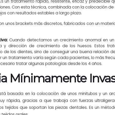
s un tratamiento rápido, resistente, eficaz y predecible 
iones. Con esta técnica, combinada con la colocación de 
jos con resultados estables a largo plazo.
on unos brackets más discretos, fabricados con un materia
tiva:
Cuando detectamos un crecimiento anormal en un 
a y dirección de crecimiento de los huesos. Estos tr
o de los dientes, sino de conseguir una buena relación d
un tratamiento varía según cada pacientes, lo más frecue
esario tratar algunas patologías desde los 4 años.
ia Mínimamente Invas
tá basada en la colocación de unos minitubos y un arc
 rápida, gracias a que trabaja con fuerzas ultraliger
s tejidos que soportan las piezas dentales. Es un métod
tejidos orales.