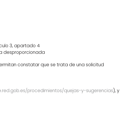
ículo 3, apartado 4
rga desproporcionada
permitan constatar que se trata de una solicitud
e.red.gob.es/procedimientos/quejas-y-sugerencias
), y